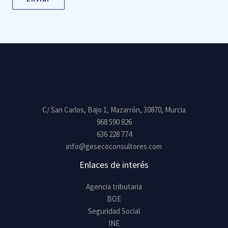
i
o
o
m
e
n
s
a
j
C/ San Carlos, Bajo 1, Mazarrón, 30870, Murcia
e
968 590 826
*
636 228 774
info@gesecoconsultores.com
Enlaces de interés
Agencia tributaria
BOE
Seguridad Social
INE