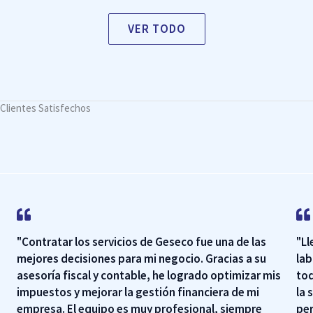
VER TODO
Clientes Satisfechos
"Contratar los servicios de Geseco fue una de las
"Ll
mejores decisiones para mi negocio. Gracias a su
lab
asesoría fiscal y contable, he logrado optimizar mis
tod
impuestos y mejorar la gestión financiera de mi
la 
empresa. El equipo es muy profesional, siempre
per