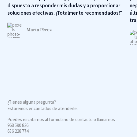
dispuesto a responder mis dudas y a proporcionar
neg
soluciones efectivas. ¡Totalmente recomendados!"
últ
tra
Marta Pérez
¿Tienes alguna pregunta?
Estaremos encantados de atenderle.
Puedes escribirnos al formulario de contacto o llamarnos
968 590 826
636 228 774