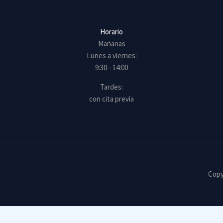
Horario
Mañanas
Lunes a viernes:
9:30 - 14:00
Tardes:
con cita previa
Copy