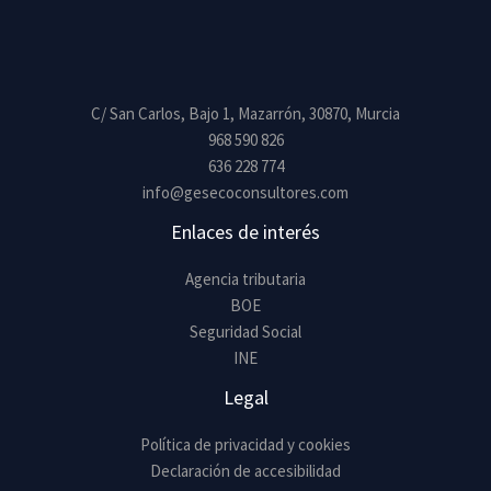
n
s
a
j
C/ San Carlos, Bajo 1, Mazarrón, 30870, Murcia
e
968 590 826
*
636 228 774
info@gesecoconsultores.com
Enlaces de interés
Agencia tributaria
BOE
Seguridad Social
INE
Legal
Política de privacidad y cookies
Declaración de accesibilidad