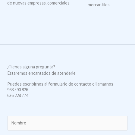
de nuevas empresas.
comerciales.
mercantiles.
¿Tienes alguna pregunta?
Estaremos encantados de atenderle.
Puedes escribirnos al formulario de contacto o llamarnos
968 590 826
636 228 774
N
o
m